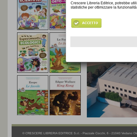
siamo in grado di offr
l'imbattibile rapport
prezzo d
© CRESCERE LIBRERIA EDITRICE S.r.l. - Piazzale Cocchi, 6 - 21040 Vedano Olo