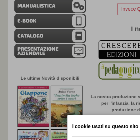
Invece
Q
I n
Le ultime Novità disponibili
La nostra produzione si 
per l'infanzia, la r
produzione di
Grazie alla nostra con
del libro nazionale 
esperienza , nonche' a